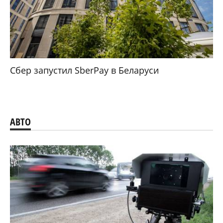
Сбер запустил SberPay в Беларуси
АВТО