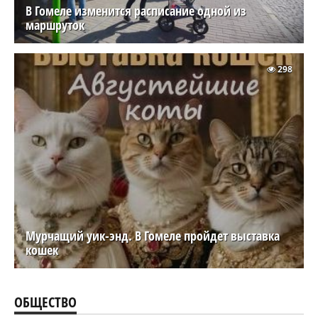
В Гомеле изменится расписание одной из
маршруток
298
Мурчащий уик-энд. В Гомеле пройдет выставка
кошек
ОБЩЕСТВО