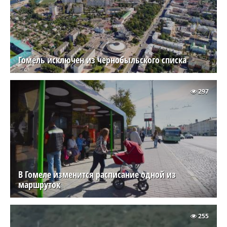
Гомель исключен из чернобыльского списка
297
В Гомеле изменится расписание одной из
маршруток
255