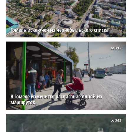
Гомель исключен из чернобыльского списка
313
В Гомеле изменится расписание одной из
маршруток
263