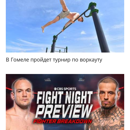
В Гомеле пройдет турнир по воркауту