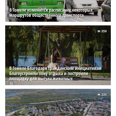
В Гомеле изменится расписание некоторых
маршрутов общественного транспорта
359
В Гомеле благодаря гражданским инициативам
благоустроили зону отдыха и построили
площадку для выгула животных
331