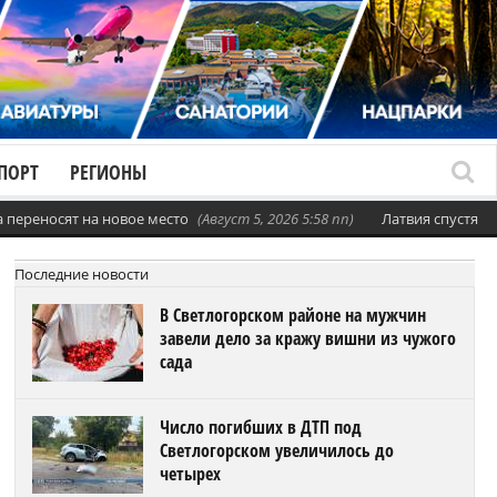
ПОРТ
РЕГИОНЫ
а переносят на новое место
(Август 5, 2026 5:58 пп)
Латвия спустя ч
Последние новости
В Светлогорском районе на мужчин
завели дело за кражу вишни из чужого
сада
Число погибших в ДТП под
Светлогорском увеличилось до
четырех