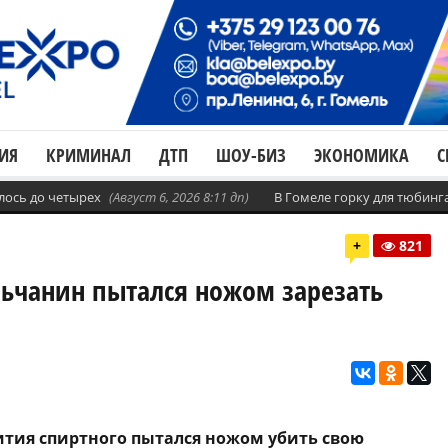
ИЯ
КРИМИНАЛ
ДТП
ШОУ-БИЗ
ЭКОНОМИКА
С
лось до четырех
(Август 6, 2026 8:11 дп)
В Гомеле горку для тюбинг
+
821
ельчанин пытался ножом зарезать
пития спиртного пытался ножом убить свою