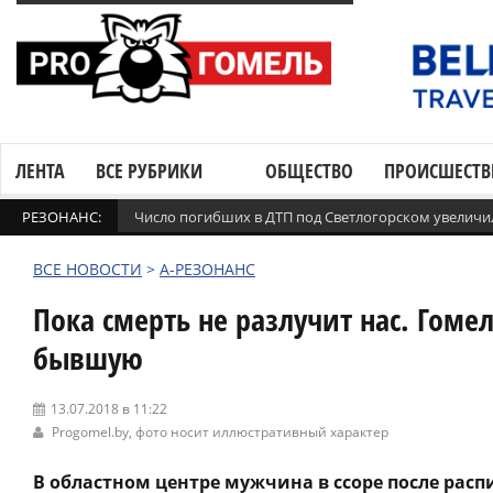
ЛЕНТА
ВСЕ РУБРИКИ
ОБЩЕСТВО
ПРОИСШЕСТВ
РЕЗОНАНС:
Число погибших в ДТП под Светлогорском увеличи
ВСЕ НОВОСТИ
>
А-РЕЗОНАНС
Пока смерть не разлучит нас. Гом
бывшую
13.07.2018 в 11:22
Progomel.by
, фото носит иллюстративный характер
В областном центре мужчина в ссоре после рас