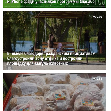
и iPhone среди участников программы Спасибо
270
В Гомеле благодаря гражданским инициативам
благоустроили зону отдыха и построили
площадку для выгула животных
251