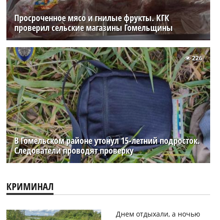
Просроченное мясо и гнилые фрукты. КГК
проверил сельские магазины Гомельщины
226
В Гомельском районе утонул 15-летний подросток.
Следователи проводят проверку
КРИМИНАЛ
Днем отдыхали, а ночью