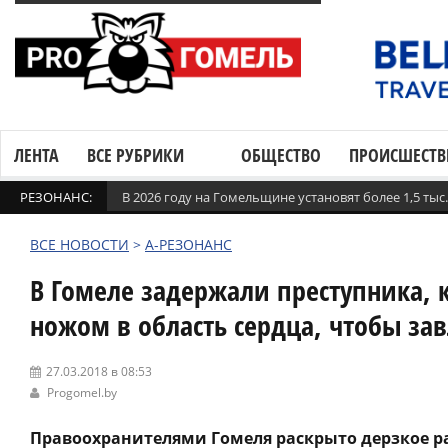
ЛЕНТА
ВСЕ РУБРИКИ
ОБЩЕСТВО
ПРОИСШЕСТВ
РЕЗОНАНС:
В 2026 году на Гомельщине установят более 1,5 ты
ВСЕ НОВОСТИ
>
А-РЕЗОНАНС
В Гомеле задержали преступника, 
ножом в область сердца, чтобы за
27.03.2018 в 08:53
Progomel.by
Правоохранителями Гомеля раскрыто дерзкое ра