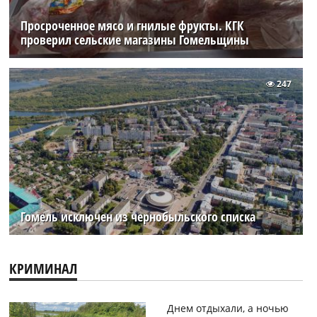
Просроченное мясо и гнилые фрукты. КГК
проверил сельские магазины Гомельщины
247
Гомель исключен из чернобыльского списка
КРИМИНАЛ
Днем отдыхали, а ночью