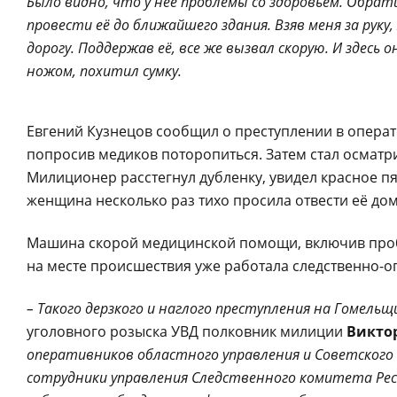
Было видно, что у неё проблемы со здоровьем. Обрати
провести её до ближайшего здания. Взяв меня за рук
дорогу. Поддержав её, все же вызвал скорую. И здесь
ножом, похитил сумку.
Евгений Кузнецов сообщил о преступлении в операт
попросив медиков поторопиться. Затем стал осматри
Милиционер расстегнул дубленку, увидел красное п
женщина несколько раз тихо просила отвести её дом
Машина скорой медицинской помощи, включив пробл
на месте происшествия уже работала следственно-о
– Такого дерзкого и наглого преступления на Гомельщ
уголовного розыска УВД полковник милиции
Викто
оперативников областного управления и Советского 
сотрудники управления Следственного комитета Респ