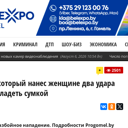
ИЯ
КРИМИНАЛ
ДТП
ШОУ-БИЗ
ЭКОНОМИКА
С
с. новых камер видеонаблюдения
(Август 6, 2026 10:54 дп)
Число пог
+
2501
который нанес женщине два удара
владеть сумкой
збойное нападение. Подробности Progomel.by