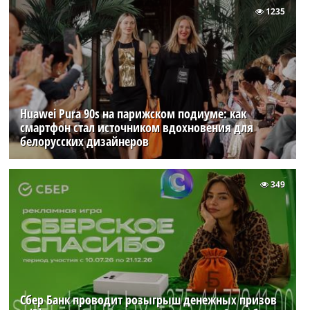
1235
Huawei Pura 90s на парижском подиуме: как
смартфон стал источником вдохновения для
белорусских дизайнеров
349
Сбер Банк проводит розыгрыш денежных призов