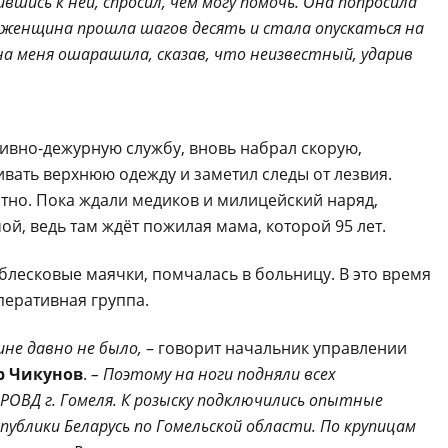
вшись к ней, спросил, чем могу помочь. Она попросила
у, женщина прошла шагов десять и стала опускаться на
 она меня ошарашила, сказав, что неизвестный, ударив
ивно-дежурную службу, вновь набрал скорую,
вать верхнюю одежду и заметил следы от лезвия.
ятно. Пока ждали медиков и милицейский наряд,
ой, ведь там ждёт пожилая мама, которой 95 лет.
есковые маячки, помчалась в больницу. В это время
перативная группа.
ине давно не было,
– говорит начальник управлении
р Чикунов
.
– Поэтому на ноги подняли всех
РОВД г. Гомеля. К розыску подключились опытные
ублики Беларусь по Гомельской области. По крупицам