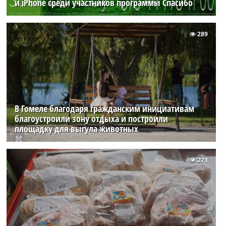
и iPhone среди участников программы Спасибо
289
В Гомеле благодаря гражданским инициативам
благоустроили зону отдыха и построили
площадку для выгула животных
271