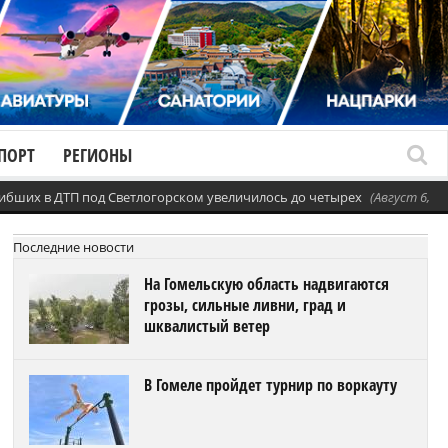
ПОРТ
РЕГИОНЫ
ибших в ДТП под Светлогорском увеличилось до четырех
(Август 6, 20
Последние новости
На Гомельскую область надвигаются
грозы, сильные ливни, град и
шквалистый ветер
В Гомеле пройдет турнир по воркауту