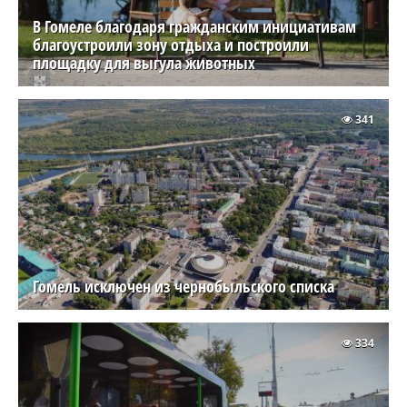
В Гомеле благодаря гражданским инициативам
благоустроили зону отдыха и построили
площадку для выгула животных
341
Гомель исключен из чернобыльского списка
334