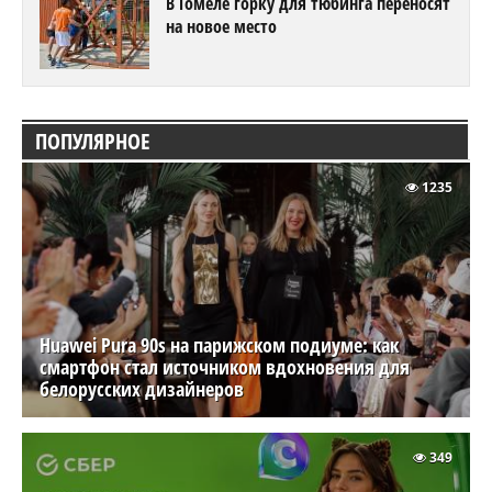
В Гомеле горку для тюбинга переносят
на новое место
ПОПУЛЯРНОЕ
1235
Huawei Pura 90s на парижском подиуме: как
смартфон стал источником вдохновения для
белорусских дизайнеров
349