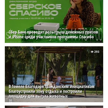
Сбер Банк проводит розыгрыш денежных призов
и iPhone среди участников программы Спасибо
293
В Гомеле благодаря гражданским инициативам
благоустроили зону отдыха и построили
площадку для выгула животных