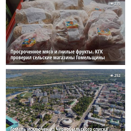
275
Просроченное мясо и гнилые фрукты. КГК
проверил сельские магазины Гомельщины
252
Гомель исключен из чернобыльского списка