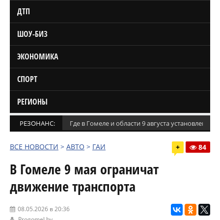
ДТП
ШОУ-БИЗ
ЭКОНОМИКА
СПОРТ
РЕГИОНЫ
РЕЗОНАНС:
Где в Гомеле и области 9 августа установлены
ВСЕ НОВОСТИ
>
АВТО
>
ГАИ
+
84
В Гомеле 9 мая ограничат
движение транспорта
08.05.2026 в 20:36
Progomel.by