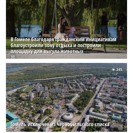
В Гомеле благодаря гражданским инициативам
благоустроили зону отдыха и построили
площадку для выгула животных
345
Гомель исключен из чернобыльского списка