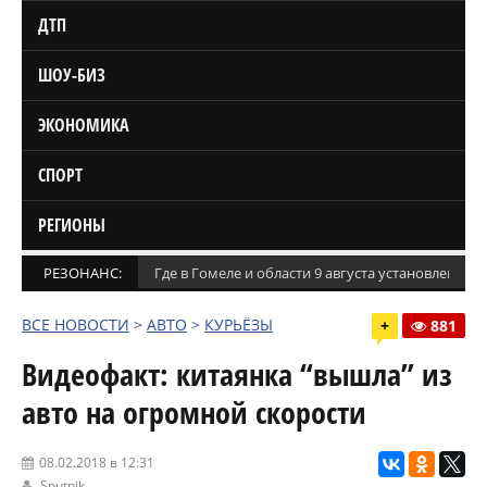
ДТП
ШОУ-БИЗ
ЭКОНОМИКА
СПОРТ
РЕГИОНЫ
РЕЗОНАНС:
Где в Гомеле и области 9 августа установлены
ВСЕ НОВОСТИ
>
АВТО
>
КУРЬЁЗЫ
+
881
Видеофакт: китаянка “вышла” из
авто на огромной скорости
08.02.2018 в 12:31
Sputnik