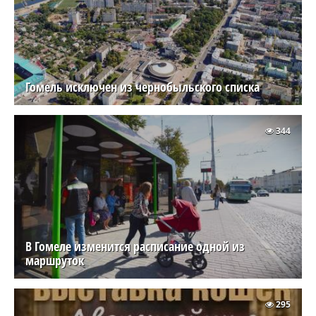
Гомель исключен из чернобыльского списка
344
В Гомеле изменится расписание одной из
маршруток
295