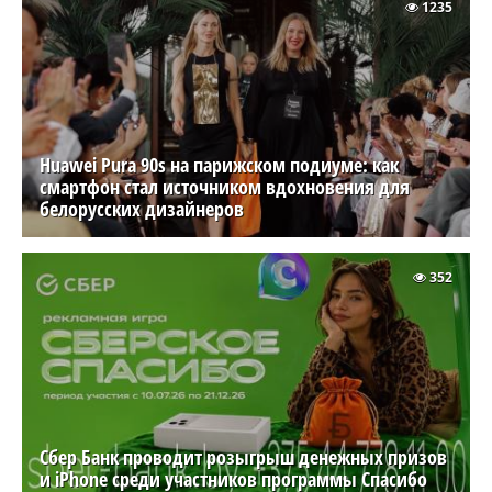
1235
Huawei Pura 90s на парижском подиуме: как
смартфон стал источником вдохновения для
белорусских дизайнеров
352
Сбер Банк проводит розыгрыш денежных призов
и iPhone среди участников программы Спасибо