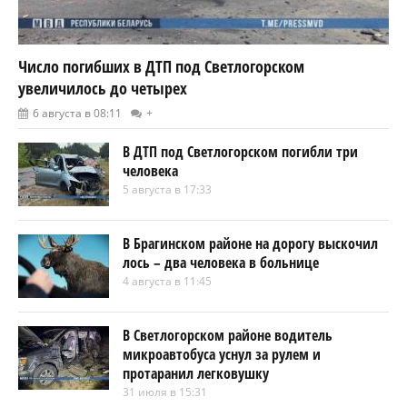
Число погибших в ДТП под Светлогорском
увеличилось до четырех
6 августа в 08:11
+
В ДТП под Светлогорском погибли три
человека
5 августа в 17:33
В Брагинском районе на дорогу выскочил
лось – два человека в больнице
4 августа в 11:45
В Светлогорском районе водитель
микроавтобуса уснул за рулем и
протаранил легковушку
31 июля в 15:31