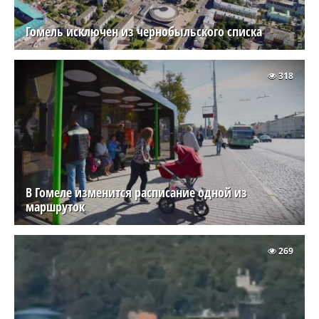
Гомель исключен из чернобыльского списка
318
В Гомеле изменится расписание одной из
маршруток
269