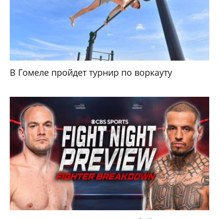
В Гомеле пройдет турнир по воркауту