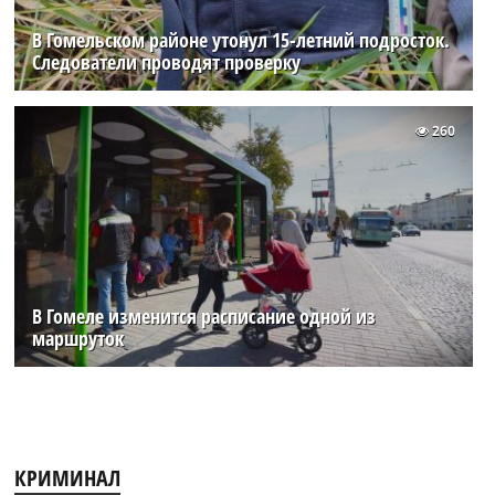
В Гомельском районе утонул 15-летний подросток.
Следователи проводят проверку
260
В Гомеле изменится расписание одной из
маршруток
КРИМИНАЛ