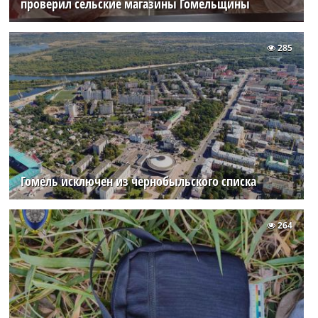
проверил сельские магазины Гомельщины
285
Гомель исключен из чернобыльского списка
264