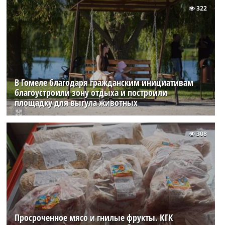
322
В Гомеле благодаря гражданским инициативам
благоустроили зону отдыха и построили
площадку для выгула животных
308
Просроченное мясо и гнилые фрукты. КГК