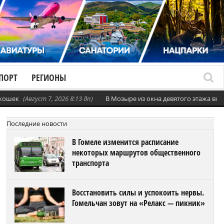
ПОРТ
РЕГИОНЫ
 кошек
(Август 7, 2026 8:13 дп)
В Мозыре из окна девятого этажа вы
Последние новости
В Гомеле изменится расписание
некоторых маршрутов общественного
транспорта
Восстановить силы и успокоить нервы.
Гомельчан зовут на «Релакс — пикник»