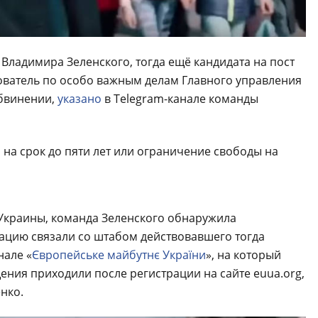
 Владимира Зеленского, тогда ещё кандидата на пост
дователь по особо важным делам Главного управления
бвинении,
указано
в Telegram-канале команды
на срок до пяти лет или ограничение свободы на
 Украины, команда Зеленского обнаружила
кацию связали со штабом действовавшего тогда
нале «
Європейське майбутнє України
», на который
ения приходили после регистрации на сайте euua.org,
нко.