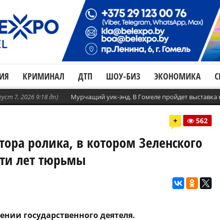
ИЯ
КРИМИНАЛ
ДТП
ШОУ-БИЗ
ЭКОНОМИКА
С
густ 7, 2026 9:18 дп)
Мурчащий уик-энд. В Гомеле пройдет выставка
+
562
тора ролика, в котором Зеленского
яти лет тюрьмы
ении государственного деятеля.