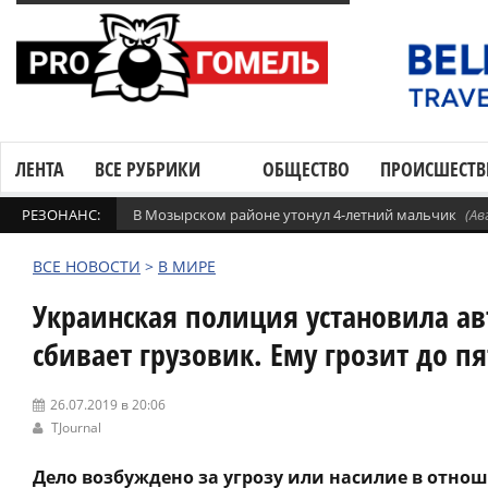
ЛЕНТА
ВСЕ РУБРИКИ
ОБЩЕСТВО
ПРОИСШЕСТВ
РЕЗОНАНС:
В Мозырском районе утонул 4-летний мальчик
(Ав
ВСЕ НОВОСТИ
>
В МИРЕ
Украинская полиция установила ав
сбивает грузовик. Ему грозит до п
26.07.2019 в 20:06
TJournal
Дело возбуждено за угрозу или насилие в отнош