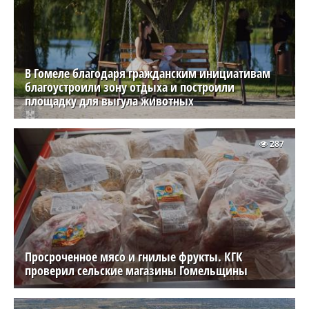
В Гомеле благодаря гражданским инициативам
благоустроили зону отдыха и построили
площадку для выгула животных
287
Просроченное мясо и гнилые фрукты. КГК
проверил сельские магазины Гомельщины