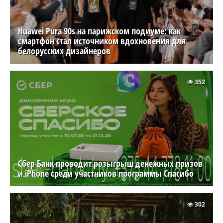
Huawei Pura 90s на парижском подиуме: как
смартфон стал источником вдохновения для
белорусских дизайнеров
352
Сбер Банк проводит розыгрыш денежных призов
и iPhone среди участников программы Спасибо
302