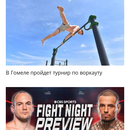
В Гомеле пройдет турнир по воркауту