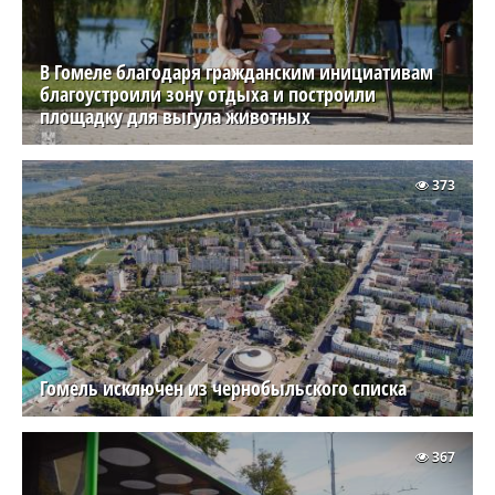
В Гомеле благодаря гражданским инициативам
благоустроили зону отдыха и построили
площадку для выгула животных
373
Гомель исключен из чернобыльского списка
367