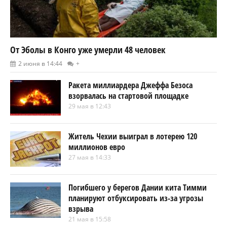
От Эболы в Конго уже умерли 48 человек
2 июня в 14:44
+
Ракета миллиардера Джеффа Безоса
взорвалась на стартовой площадке
29 мая в 12:43
Житель Чехии выиграл в лотерею 120
миллионов евро
27 мая в 14:33
Погибшего у берегов Дании кита Тимми
планируют отбуксировать из-за угрозы
взрыва
21 мая в 15:58