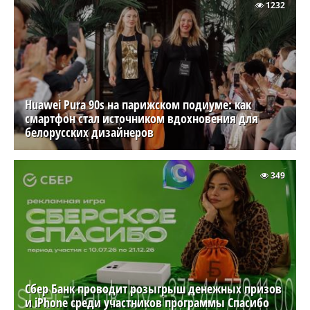
1232
Huawei Pura 90s на парижском подиуме: как
смартфон стал источником вдохновения для
белорусских дизайнеров
349
Сбер Банк проводит розыгрыш денежных призов
и iPhone среди участников программы Спасибо