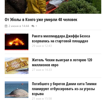
От Эболы в Конго уже умерли 48 человек
2 июня в 14:44
+
Ракета миллиардера Джеффа Безоса
взорвалась на стартовой площадке
29 мая в 12:43
Житель Чехии выиграл в лотерею 120
миллионов евро
27 мая в 14:33
Погибшего у берегов Дании кита Тимми
планируют отбуксировать из-за угрозы
взрыва
21 мая в 15:58