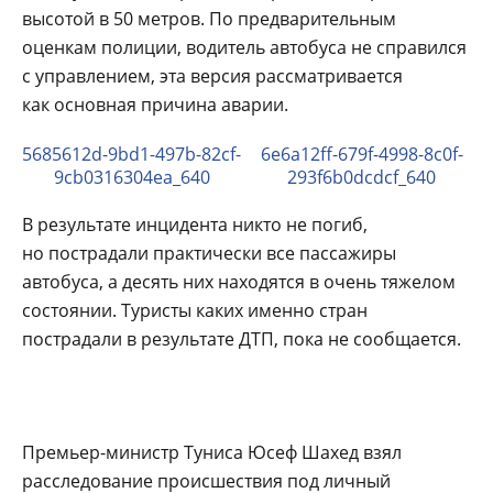
высотой в 50 метров. По предварительным
оценкам полиции, водитель автобуса не справился
с управлением, эта версия рассматривается
как основная причина аварии.
5685612d-9bd1-497b-82cf-
6e6a12ff-679f-4998-8c0f-
9cb0316304ea_640
293f6b0dcdcf_640
В результате инцидента никто не погиб,
но пострадали практически все пассажиры
автобуса, а десять них находятся в очень тяжелом
состоянии. Туристы каких именно стран
пострадали в результате ДТП, пока не сообщается.
Премьер-министр Туниса Юсеф Шахед взял
расследование происшествия под личный