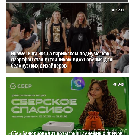
1232
Huawei Pura 90s на парижском подиуме: как
смартфон стал источником вдохновения для
белорусских дизайнеров
349
Сбер Банк проводит розыгрыш денежных призов