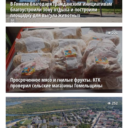
В Гомеле благодаря гражданским инициативам
благоустроили зону отдыха и построили
площадку для выгула животных
276
Просроченное мясо и гнилые фрукты. КГК
проверил сельские магазины Гомельщины
252