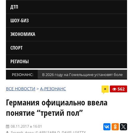
ДТП
ШОУ-БИЗ
ЭКОНОМИКА
СПОРТ
РЕГИОНЫ
РЕЗОНАНС:
В 2026 году на Гомельщине установят более 1,5
ВСЕ НОВОСТИ
>
А-РЕЗОНАНС
+
562
Германия официально ввела
понятие “третий пол”
08.11.2017 в 16:01
Sputnik
, фото: © AFP/ SARA D. DAVIS / GETTY