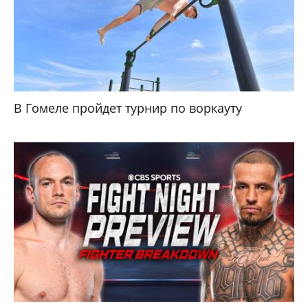
В Гомеле пройдет турнир по воркауту