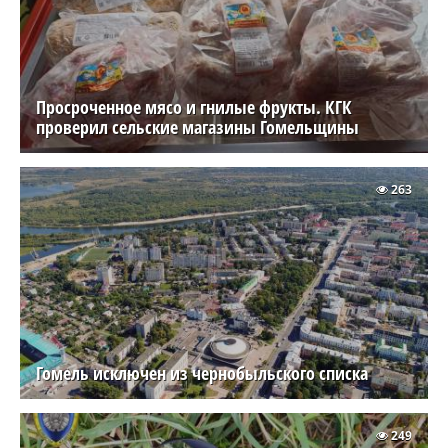
Просроченное мясо и гнилые фрукты. КГК
проверил сельские магазины Гомельщины
263
Гомель исключен из чернобыльского списка
249