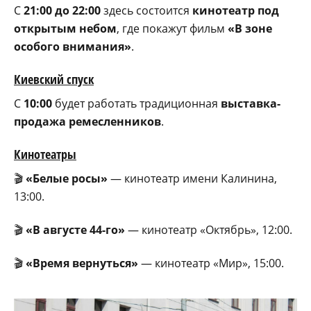
С
21:00 до 22:00
здесь состоится
кинотеатр под
открытым небом
, где покажут фильм
«В зоне
особого внимания»
.
Киевский спуск
С
10:00
будет работать традиционная
выставка-
продажа ремесленников
.
Кинотеатры
🎬
«Белые росы»
— кинотеатр имени Калинина,
13:00.
🎬
«В августе 44-го»
— кинотеатр «Октябрь», 12:00.
🎬
«Время вернуться»
— кинотеатр «Мир», 15:00.