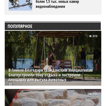
более 1,5 тыс. новых камер
видеонаблюдения
ПОПУЛЯРНОЕ
313
В Гомеле благодаря гражданским инициативам
благоустроили зону отдыха и построили
площадку для выгула животных
299