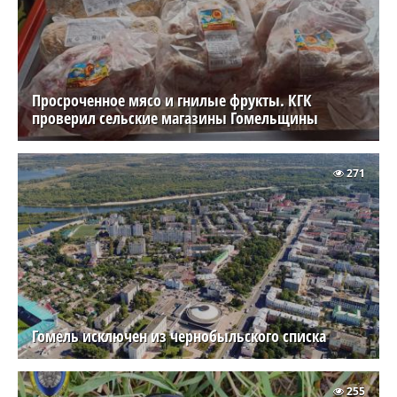
Просроченное мясо и гнилые фрукты. КГК
проверил сельские магазины Гомельщины
271
Гомель исключен из чернобыльского списка
255