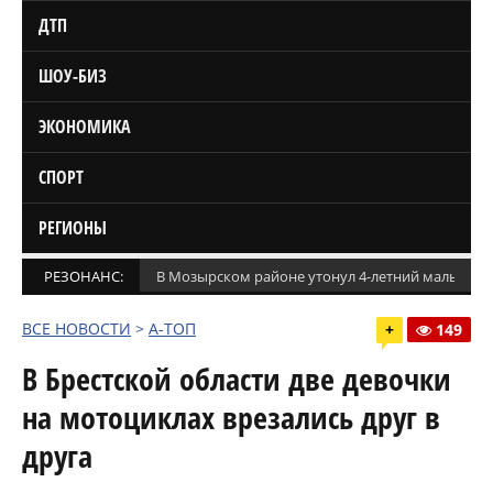
ДТП
ШОУ-БИЗ
ЭКОНОМИКА
СПОРТ
РЕГИОНЫ
РЕЗОНАНС:
В Мозырском районе утонул 4-летний мальчик
ВСЕ НОВОСТИ
>
А-ТОП
+
149
В Брестской области две девочки
на мотоциклах врезались друг в
друга