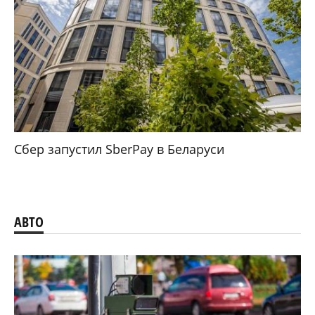
Сбер запустил SberPay в Беларуси
АВТО