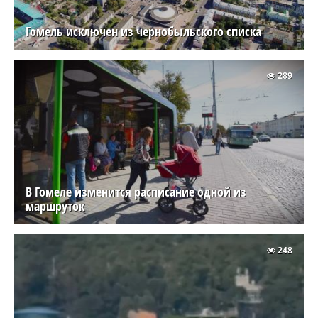
Гомель исключен из чернобыльского списка
289
В Гомеле изменится расписание одной из
маршруток
248