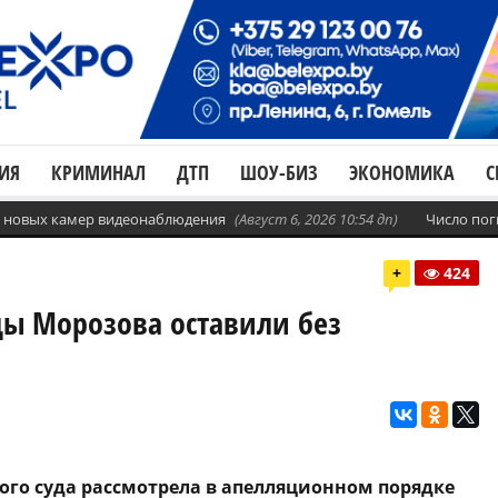
ИЯ
КРИМИНАЛ
ДТП
ШОУ-БИЗ
ЭКОНОМИКА
С
с. новых камер видеонаблюдения
(Август 6, 2026 10:54 дп)
Число пог
+
424
ды Морозова оставили без
ого суда рассмотрела в апелляционном порядке