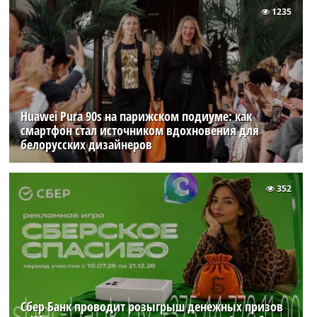
1235
Huawei Pura 90s на парижском подиуме: как
смартфон стал источником вдохновения для
белорусских дизайнеров
352
Сбер Банк проводит розыгрыш денежных призов