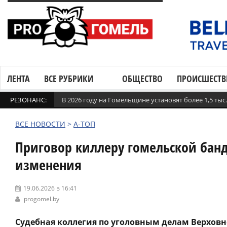
ЛЕНТА
ВСЕ РУБРИКИ
ОБЩЕСТВО
ПРОИСШЕСТВ
РЕЗОНАНС:
В 2026 году на Гомельщине установят более 1,5 ты
ВСЕ НОВОСТИ
>
А-ТОП
Приговор киллеру гомельской бан
изменения
19.06.2026 в 16:41
progomel.by
Судебная коллегия по уголовным делам Верховн