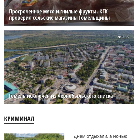
Просроченное мясо и гнилые фрукты. КГК
проверил сельские магазины Гомельщины
255
Гомель исключен из чернобыльского списка
КРИМИНАЛ
Днем отдыхали, а ночью