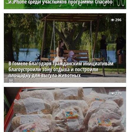
и iPhone среди участников программы Спасибо
296
В Гомеле благодаря гражданским инициативам
благоустроили зону отдыха и построили
площадку для выгула животных
279