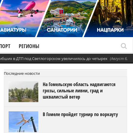
ПОРТ
РЕГИОНЫ
ибших в ДТП под Светлогорском увеличилось до четырех
(Август 6, 20
Последние новости
На Гомельскую область надвигаются
грозы, сильные ливни, град и
шквалистый ветер
В Гомеле пройдет турнир по воркауту