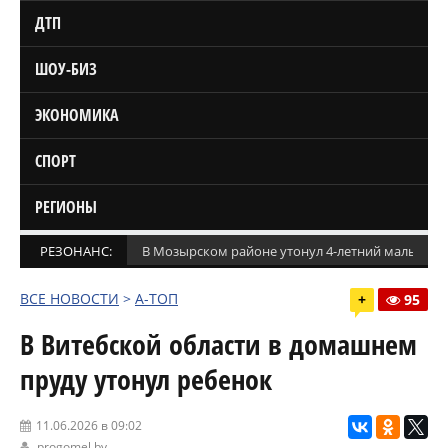
ДТП
ШОУ-БИЗ
ЭКОНОМИКА
СПОРТ
РЕГИОНЫ
РЕЗОНАНС:
В Мозырском районе утонул 4-летний мальчик
ВСЕ НОВОСТИ
>
А-ТОП
+
95
В Витебской области в домашнем
пруду утонул ребенок
11.06.2026 в 09:02
progomel.by