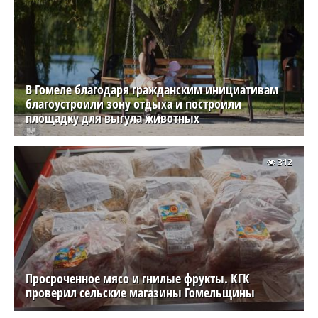
В Гомеле благодаря гражданским инициативам
благоустроили зону отдыха и построили
площадку для выгула животных
312
Просроченное мясо и гнилые фрукты. КГК
проверил сельские магазины Гомельщины