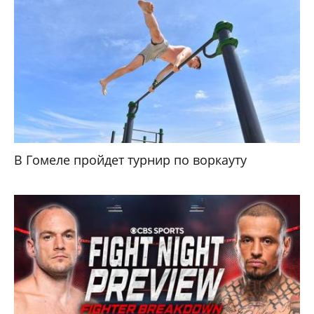
В Гомеле пройдет турнир по воркауту