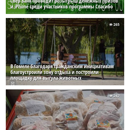
Сбер Банк проводит розыгрыш денежных призов
и iPhone среди участников программы Спасибо
265
В Гомеле благодаря гражданским инициативам
благоустроили зону отдыха и построили
площадку для выгула животных
247