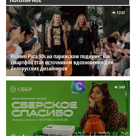
1232
Huawei Pura 90s на парижском подиуме: как
смартфон стал источником вдохновения для
белорусских дизайнеров
349