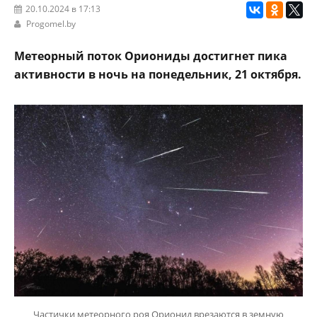
20.10.2024 в 17:13
Progomel.by
Метеорный поток Ориониды достигнет пика
активности в ночь на понедельник, 21 октября.
Частички метеорного роя Орионид врезаются в земную