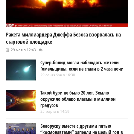
Ракета миллиардера Джеффа Безоса взорвалась на
стартовой площадке
29 мая в 12:43
+
Супер-болид могли наблюдать жители
Гомельщины, если не спали в 2 часа ночи
29 сентября в 16:30
Такой бури не было 20 лет. Землю
окружило облако плазмы в миллион
градусов
25 марта в 14:59
Белоруску вместе с другими пятью
“космонавтами” заперли на целый год в