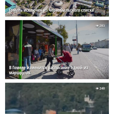
Гомель исключен из чернобыльского списка
283
В Гомеле изменится расписание одной из
маршруток
240