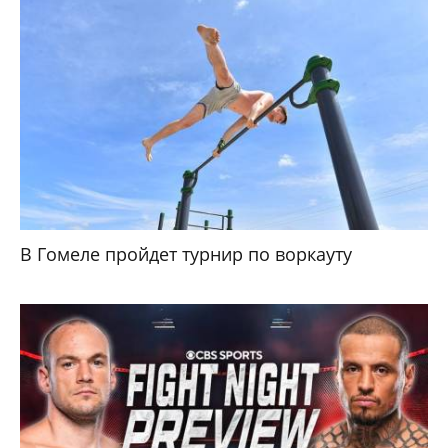
В Гомеле пройдет турнир по воркауту