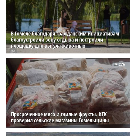
В Гомеле благодаря гражданским инициативам
благоустроили зону отдыха и построили
площадку для выгула животных
276
Просроченное мясо и гнилые фрукты. КГК
проверил сельские магазины Гомельщины