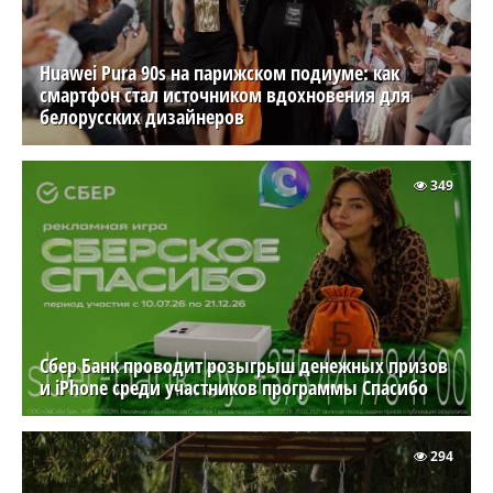
Huawei Pura 90s на парижском подиуме: как
смартфон стал источником вдохновения для
белорусских дизайнеров
349
Сбер Банк проводит розыгрыш денежных призов
и iPhone среди участников программы Спасибо
294