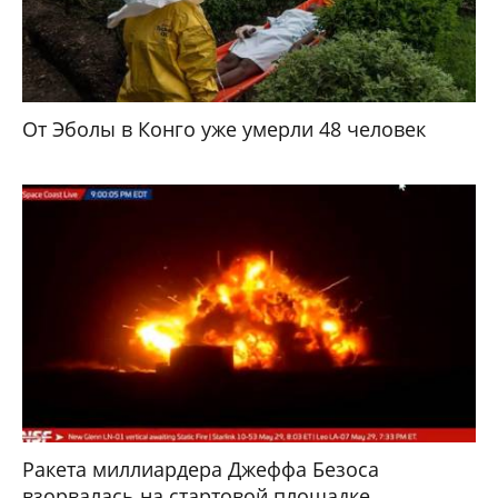
От Эболы в Конго уже умерли 48 человек
Ракета миллиардера Джеффа Безоса
взорвалась на стартовой площадке