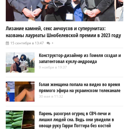
Лизание камней, секс анчоусов и суперунитаз:
названы лауреаты Шнобелевской премии в 2023 году
15 сентября в 13:47
+
Конструктор-дизайнер из Гомеля создал и
запатентовал куклу-андроида
9 ноября в 19:37
Голая женщина попала на видео во время
прямого эфира на украинском телеканале
30 мая в 11:32
Парень разогрел огурец в СВЧ-печи и
лишил людей сна. Ведь они увидели в
овоще руку Гарри Поттера без костей