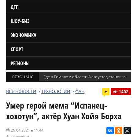
ДТП
ШОУ-БИЗ
ЭКОНОМИКА
СПОРТ
РЕГИОНЫ
РЕЗОНАНС:
Где в Гомеле и области 8 августа установлены
ВСЕ НОВОСТИ
>
ТЕХНОЛОГИИ
>
ФАН
+
1402
Умер герой мема “Испанец-
хохотун”, актёр Хуан Хойя Борха
29.04.2021 в 11:44
topnews.ru