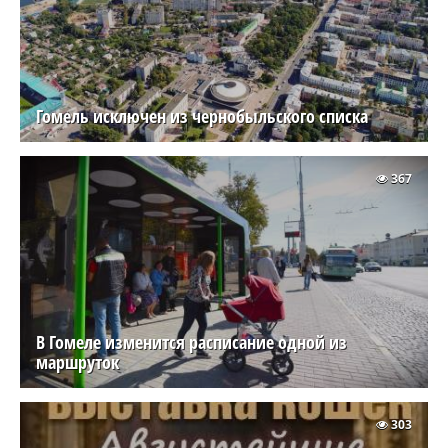
Гомель исключен из чернобыльского списка
367
В Гомеле изменится расписание одной из
маршруток
303