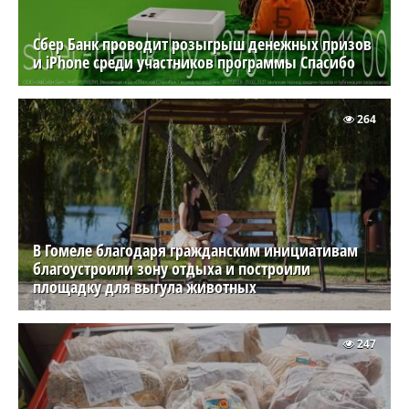
Сбер Банк проводит розыгрыш денежных призов
и iPhone среди участников программы Спасибо
264
В Гомеле благодаря гражданским инициативам
благоустроили зону отдыха и построили
площадку для выгула животных
247