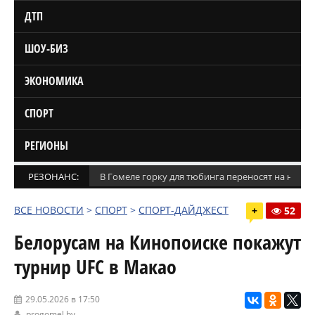
ДТП
ШОУ-БИЗ
ЭКОНОМИКА
СПОРТ
РЕГИОНЫ
РЕЗОНАНС:
В Гомеле горку для тюбинга переносят на новое
ВСЕ НОВОСТИ
>
СПОРТ
>
СПОРТ-ДАЙДЖЕСТ
+
52
Белорусам на Кинопоиске покажут
турнир UFC в Макао
29.05.2026 в 17:50
progomel.by