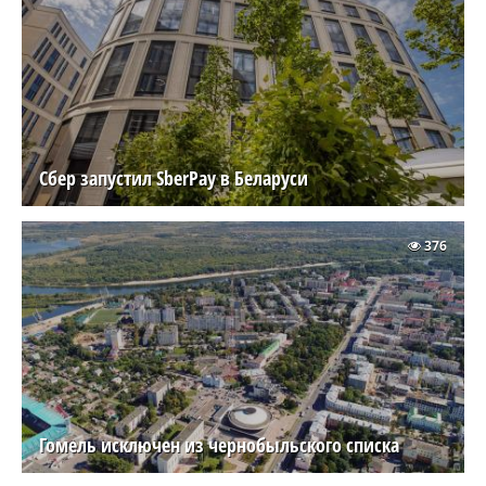
Сбер запустил SberPay в Беларуси
376
Гомель исключен из чернобыльского списка