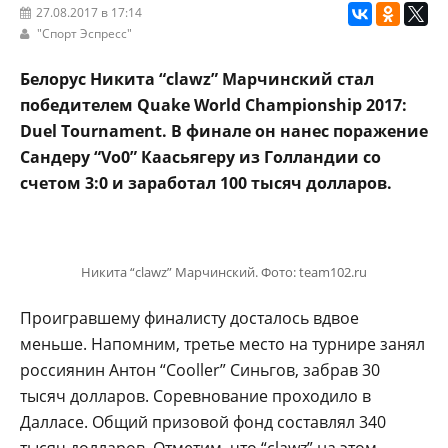
27.08.2017 в 17:14
"Спорт Эспресс"
Белорус Никита “clawz” Марчинский стал
победителем Quake World Championship 2017:
Duel Tournament. В финале он нанес поражение
Сандеру “Vo0” Каасьягеру из Голландии со
счетом 3:0 и заработал 100 тысяч долларов.
Никита “clawz” Марчинский. Фото: team102.ru
Проигравшему финалисту досталось вдвое
меньше. Напомним, третье место на турнире занял
россиянин Антон “Cooller” Синьгов, забрав 30
тысяч долларов. Соревнование проходило в
Далласе. Общий призовой фонд составлял 340
тысяч долларов. Отметим, что “clawz” на этом