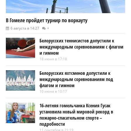
В Гомеле пройдет турнир по воркауту
6 августа в 14:27
+
Белорусских теннисистов допустили к
международным соревнованиям с флагом
и гимном
18 июня в 17:18
Белорусских яхтсменов допустили к
международным соревнованиям под
флагом и гимном
10 июня в 10:17
16-летняя гомельчанка Ксения Гусак
установила новый мировой рекорд в
пожарно-спасательном спорте –
подробности
11 сентября в 21:19