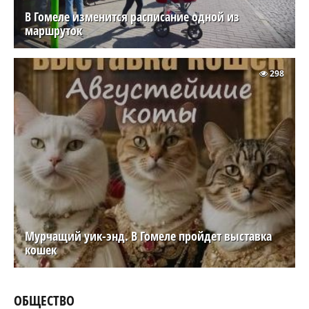
В Гомеле изменится расписание одной из
маршруток
298
Мурчащий уик-энд. В Гомеле пройдет выставка
кошек
ОБЩЕСТВО