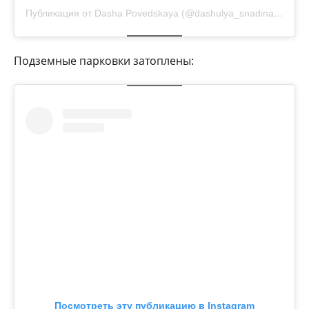
Публикация от Dasha Povedskaya (@dashulya_snadina)
16 Се
Подземные парковки затоплены:
Посмотреть эту публикацию в Instagram