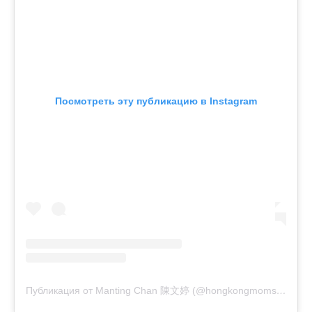
Посмотреть эту публикацию в Instagram
Публикация от Manting Chan 陳文婷 (@hongkongmomslife)
15 