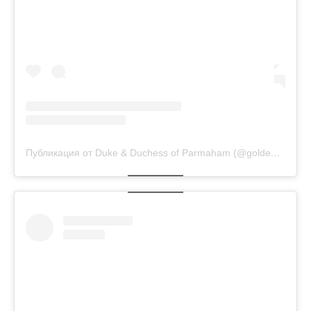
Публикация от Duke & Duchess of Parmaham (@golden.duke.et.duchess)