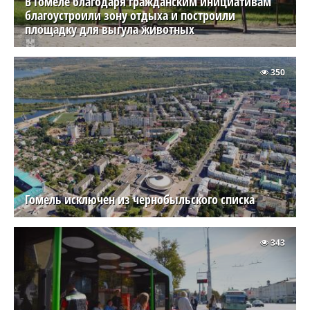
В Гомеле благодаря гражданским инициативам
благоустроили зону отдыха и построили
площадку для выгула животных
350
Гомель исключен из чернобыльского списка
343