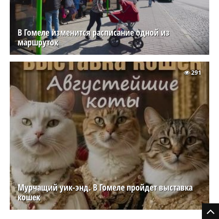
В Гомеле изменится расписание одной из
маршруток
291
Мурчащий уик-энд. В Гомеле пройдет выставка
кошек