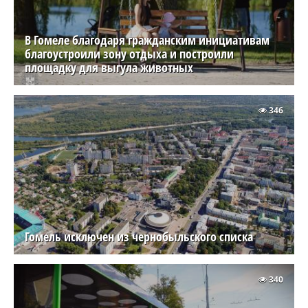
В Гомеле благодаря гражданским инициативам
благоустроили зону отдыха и построили
площадку для выгула животных
346
Гомель исключен из чернобыльского списка
340