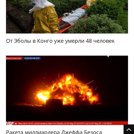
От Эболы в Конго уже умерли 48 человек
Ракета миллиардера Джеффа Безоса