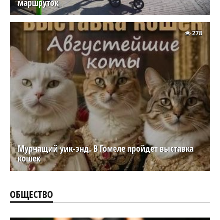
маршруток
278
Мурчащий уик-энд. В Гомеле пройдет выставка
кошек
ОБЩЕСТВО