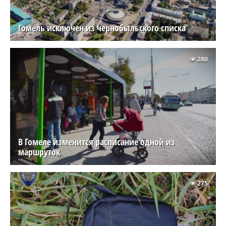
Гомель исключен из чернобыльского списка
280
В Гомеле изменится расписание одной из
маршруток
275