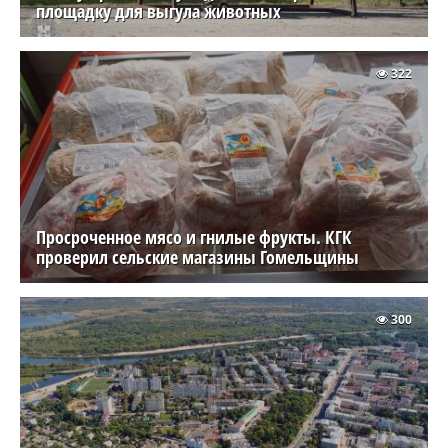
площадку для выгула животных
322
Просроченное мясо и гнилые фрукты. КГК
проверил сельские магазины Гомельщины
300