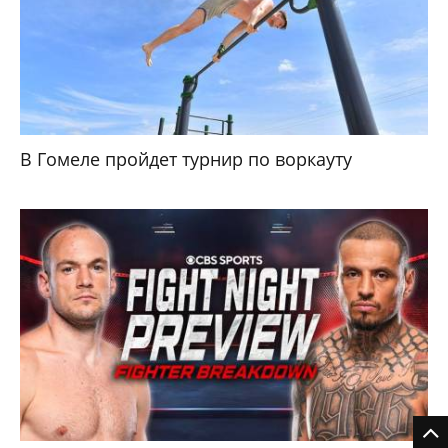
В Гомеле пройдет турнир по воркауту