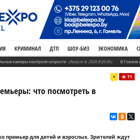
ИЯ
КРИМИНАЛ
ДТП
ШОУ-БИЗ
ЭКОНОМИКА
С
бильные камеры контроля скорости
(Август 8, 2026 8:20 дп)
В Гомеле
+
71
емьеры: что посмотреть в
ко премьер для детей и взрослых. Зрителей ждут