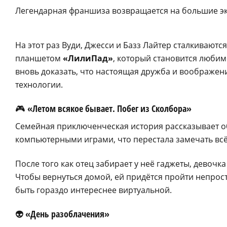
Легендарная франшиза возвращается на большие э
На этот раз Вуди, Джесси и Базз Лайтер сталкиваю
планшетом
«ЛилиПад»
, который становится люби
вновь доказать, что настоящая дружба и воображе
технологии.
🎮 «Летом всякое бывает. Побег из Сколбора»
Семейная приключенческая история рассказывает об 
компьютерными играми, что перестала замечать всё
После того как отец забирает у неё гаджеты, девоч
Чтобы вернуться домой, ей придётся пройти непрос
быть гораздо интереснее виртуальной.
👽 «День разоблачения»