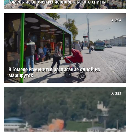
Гомель исключен из чернобыльского списка
294
В Гомеле изменится расписание одной из
маршруток
252