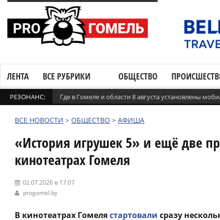
ЛЕНТА
ВСЕ РУБРИКИ
ОБЩЕСТВО
ПРОИСШЕСТВ
РЕЗОНАНС:
Где в Гомеле и области 8 августа установлены мо
ВСЕ НОВОСТИ
>
ОБЩЕСТВО
>
АФИША
«История игрушек 5» и ещё две пр
кинотеатрах Гомеля
02.07.2026 в 17:07
progomel.by
В кинотеатрах Гомеля
стартовали
сразу несколь