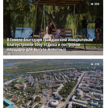
350
В Гомеле благодаря гражданским инициативам
благоустроили зону отдыха и построили
площадку для выгула животных
318