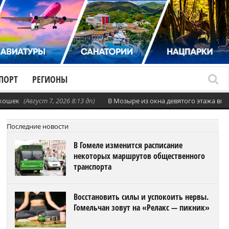
ПОРТ
РЕГИОНЫ
 кошек
(Август 7, 2026 8:13 дп)
В Мозыре из окна девятого этажа вы
Последние новости
В Гомеле изменится расписание
некоторых маршрутов общественного
транспорта
Восстановить силы и успокоить нервы.
Гомельчан зовут на «Релакс — пикник»