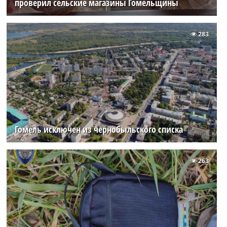
проверил сельские магазины Гомельщины
283
Гомель исключен из чернобыльского списка
263