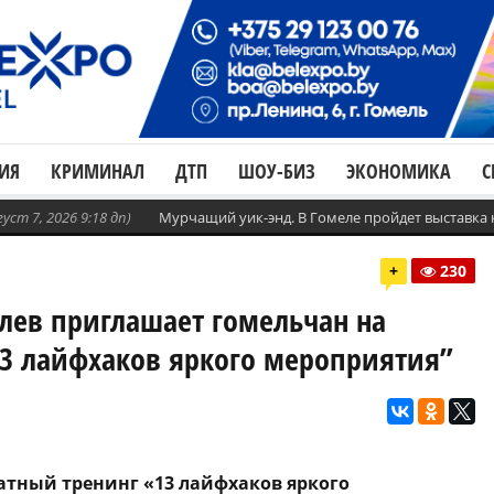
ИЯ
КРИМИНАЛ
ДТП
ШОУ-БИЗ
ЭКОНОМИКА
С
густ 7, 2026 9:18 дп)
Мурчащий уик-энд. В Гомеле пройдет выставка
+
230
ев приглашает гомельчан на
3 лайфхаков яркого мероприятия”
латный тренинг «13 лайфхаков яркого