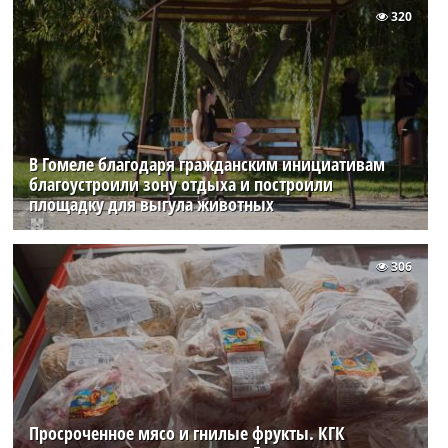
320
В Гомеле благодаря гражданским инициативам
благоустроили зону отдыха и построили
площадку для выгула животных
306
Просроченное мясо и гнилые фрукты. КГК