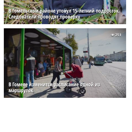
В Гомельском районе утонул 15-летний подросток.
Следователи проводят проверку
251
В Гомеле изменится расписание одной из
маршруток