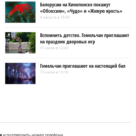
Белорусам на Кинопоиске покажут
«Обсессию», «Чудо» и «Живую ярость»
4 августа в 18:43
Вспомнить детство. Гомельчан приглашают
на праздник дворовых игр
31 июля в 12:43
Гомельчан приглашают на настоящий бал
13 июля в 13:19
я
и подтвердить номер телефона.