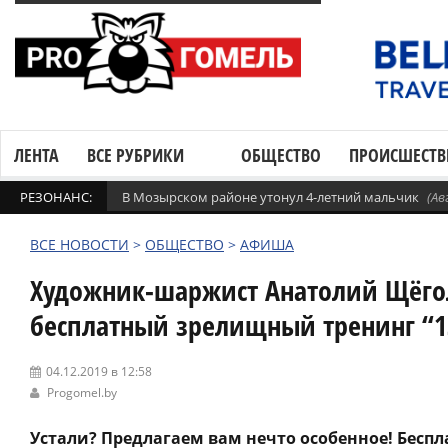
ЛЕНТА
ВСЕ РУБРИКИ
ОБЩЕСТВО
ПРОИСШЕСТВ
РЕЗОНАНС:
В Мозырском районе утонул 4-летний мальчик
(Ав
ВСЕ НОВОСТИ
>
ОБЩЕСТВО
>
АФИША
Художник-шаржист Анатолий Щёгол
бесплатный зрелищный тренинг “1
04.12.2019 в 12:58
Progomel.by
Устали? Предлагаем вам нечто особенное! Бесп