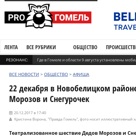
ЛЕНТА
ВСЕ РУБРИКИ
ОБЩЕСТВО
ПРОИСШЕСТВ
РЕЗОНАНС:
Где в Гомеле и области 9 августа установлены мо
ВСЕ НОВОСТИ
>
ОБЩЕСТВО
>
АФИША
22 декабря в Новобелицком район
Морозов и Снегурочек
20.12.2017 в 17:40
Кристина Ворона,
"Правда Гомель"
, фото носит иллюстративный х
Театрализованное шествие Дедов Морозов и Сн