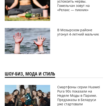
успокоить нервы.
Гомельчан зовут на
«Релакс — пикник»
В Мозырском районе
утонул 4-летний мальчик
ШОУ-БИЗ, МОДА И СТИЛЬ
Смартфоны серии Huawei
Pura 90s показали на
Неделе Моды в Париже.
Предзаказы в Беларуси
уже стартовали