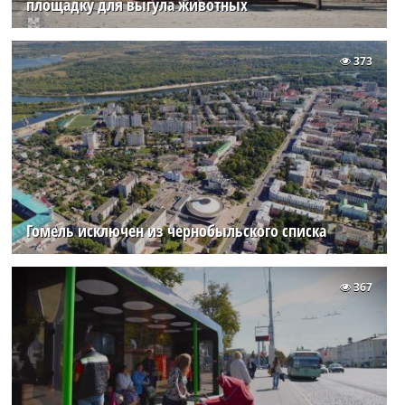
площадку для выгула животных
373
Гомель исключен из чернобыльского списка
367