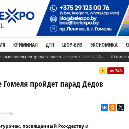
ИЯ
КРИМИНАЛ
ДТП
ШОУ-БИЗ
ЭКОНОМИКА
С
бильные камеры контроля скорости
(Август 9, 2026 9:03 дп)
В Гомеле
+
743
е Гомеля пройдет парад Дедов
арактер
егурочек, посвященный Рождеству и