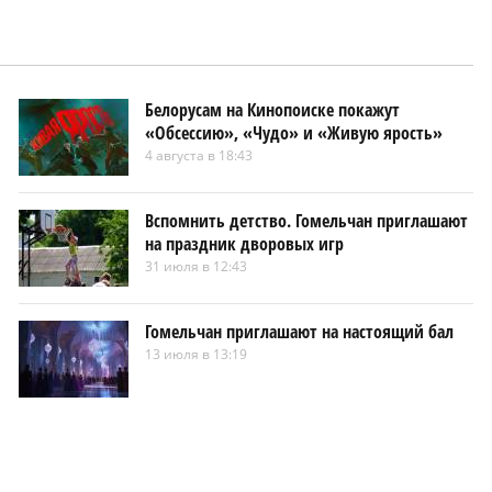
Белорусам на Кинопоиске покажут
«Обсессию», «Чудо» и «Живую ярость»
4 августа в 18:43
Вспомнить детство. Гомельчан приглашают
на праздник дворовых игр
31 июля в 12:43
Гомельчан приглашают на настоящий бал
13 июля в 13:19