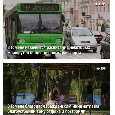
1591
В Гомеле изменится расписание некоторых
маршрутов общественного транспорта
398
В Гомеле благодаря гражданским инициативам
благоустроили зону отдыха и построили