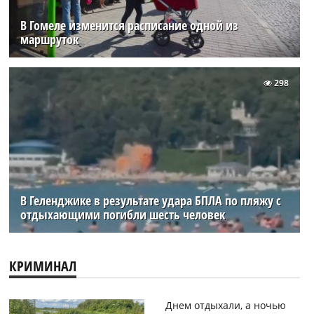
В Гомеле изменится расписание одной из
маршруток
298
В Геленджике в результате удара БПЛА по пляжу с
отдыхающими погибли шесть человек
КРИМИНАЛ
Днем отдыхали, а ночью