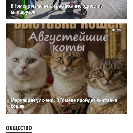
В Гомеле изменится расписание одной из
маршруток
296
Мурчащий уик-энд. В Гомеле пройдет выставка
кошек
ОБЩЕСТВО