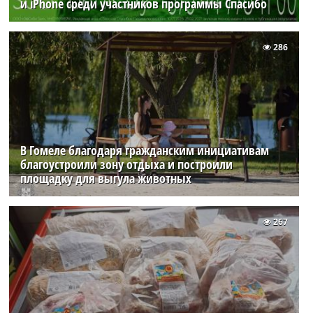
и iPhone среди участников программы Спасибо
286
В Гомеле благодаря гражданским инициативам
благоустроили зону отдыха и построили
площадку для выгула животных
267