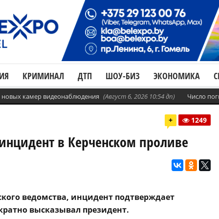
ИЯ
КРИМИНАЛ
ДТП
ШОУ-БИЗ
ЭКОНОМИКА
С
с. новых камер видеонаблюдения
(Август 6, 2026 10:54 дп)
Число пог
+
1249
инцидент в Керченском проливе
ского ведомства, инцидент подтверждает
кратно высказывал президент.