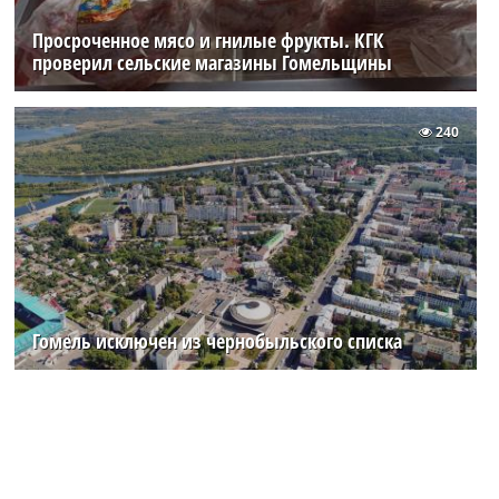
Просроченное мясо и гнилые фрукты. КГК
проверил сельские магазины Гомельщины
240
Гомель исключен из чернобыльского списка