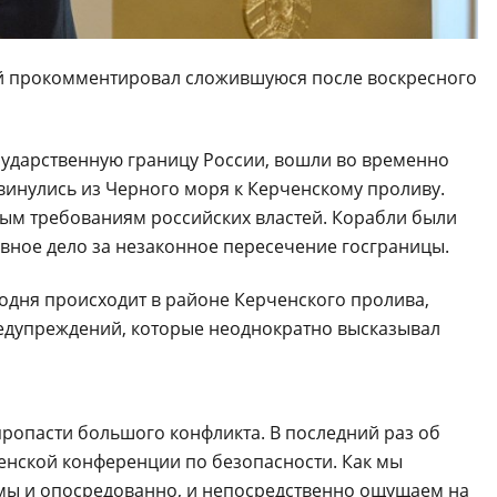
й прокомментировал сложившуюся после воскресного
ударственную границу России, вошли во временно
винулись из Черного моря к Керченскому проливу.
ым требованиям российских властей. Корабли были
вное дело за незаконное пересечение госграницы.
егодня происходит в районе Керченского пролива,
редупреждений, которые неоднократно высказывал
пропасти большого конфликта. В последний раз об
енской конференции по безопасности. Как мы
мы и опосредованно, и непосредственно ощущаем на