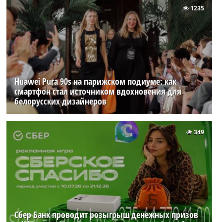
1235
Huawei Pura 90s на парижском подиуме: как
смартфон стал источником вдохновения для
белорусских дизайнеров
349
Сбер Банк проводит розыгрыш денежных призов