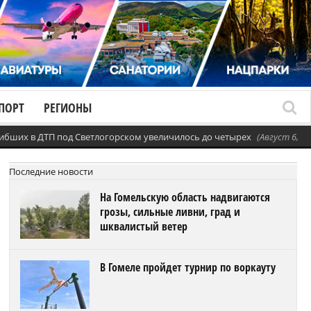
ПОРТ
РЕГИОНЫ
ибших в ДТП под Светлогорском увеличилось до четырех
(Август 6, 20
Последние новости
На Гомельскую область надвигаются
грозы, сильные ливни, град и
шквалистый ветер
В Гомеле пройдет турнир по воркауту