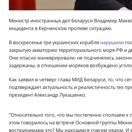
Министр иностранных дел Беларуси Владимир Маке
инцидента в Керченском проливе ситуацию.
В воскресенье три украинских корабля
нарушили
гос
закрытую акваторию территориального моря РФ и д
Они опасно маневрировали, не подчинялись законн
задержаны, в отношении моряков возбуждено уголо
Как заявил в четверг глава МИД Беларуси, то, что с
подтверждает актуальность и реалистичность тех п
президент Александр Лукашенко.
“Относительно того, что мы постепенно сползаем к 
этом говорилось на встрече Основной группы Мюнх
воспринимаем это? Мы находимся совсем рядом. И 