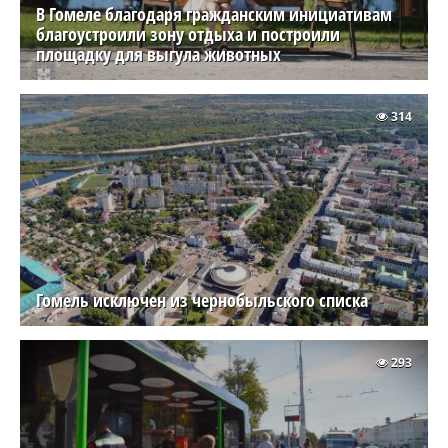
В Гомеле благодаря гражданским инициативам
благоустроили зону отдыха и построили
площадку для выгула животных
314
Гомель исключен из чернобыльского списка
293