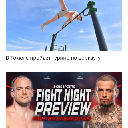
В Гомеле пройдет турнир по воркауту