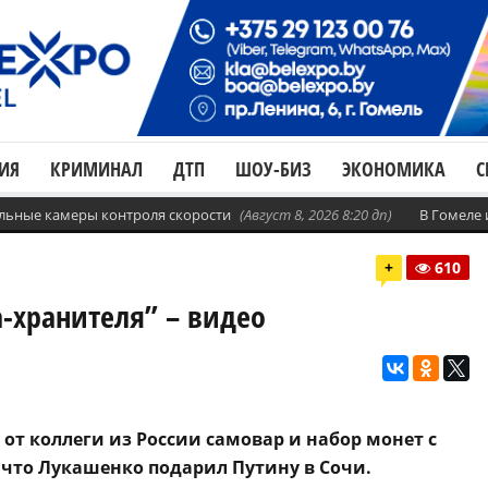
ИЯ
КРИМИНАЛ
ДТП
ШОУ-БИЗ
ЭКОНОМИКА
С
бильные камеры контроля скорости
(Август 8, 2026 8:20 дп)
В Гомеле
+
610
-хранителя” – видео
от коллеги из России самовар и набор монет с
 что Лукашенко подарил Путину в Сочи.