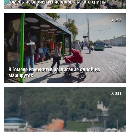
Гомель исключен из чернобыльского списка
293
В Гомеле изменится расписание одной из
маршруток
251