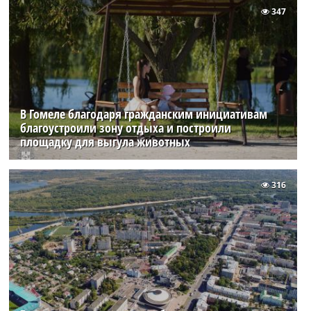
347
В Гомеле благодаря гражданским инициативам
благоустроили зону отдыха и построили
площадку для выгула животных
316