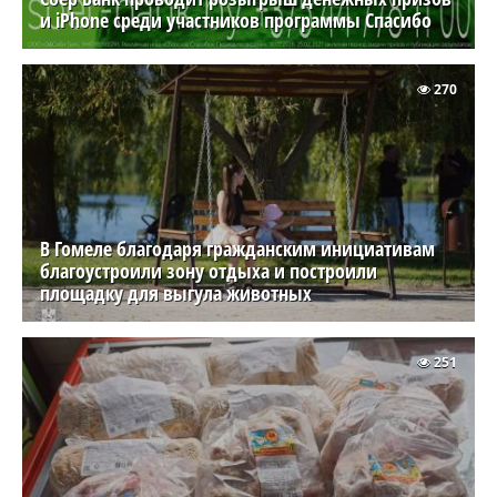
и iPhone среди участников программы Спасибо
270
В Гомеле благодаря гражданским инициативам
благоустроили зону отдыха и построили
площадку для выгула животных
251