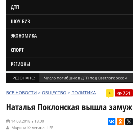
ДТП
ШОУ-БИЗ
ЭКОНОМИКА
СПОРТ
РЕГИОНЫ
РЕЗОНАНС:
Число погибших в ДТП под Светлогорском увел
ВСЕ НОВОСТИ
>
ОБЩЕСТВО
>
ПОЛИТИКА
+
751
Наталья Поклонская вышла замуж
14.08.2018 в 18:00
Марина Калегина,
L!FE