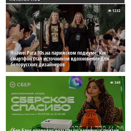
1232
Huawei Pura 90s на парижском подиуме: как
смартфон стал источником вдохновения для
белорусских дизайнеров
349
Сбер Банк проводит розыгрыш денежных призов