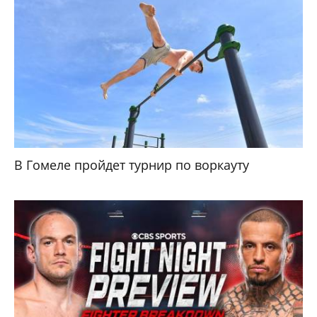
В Гомеле пройдет турнир по воркауту