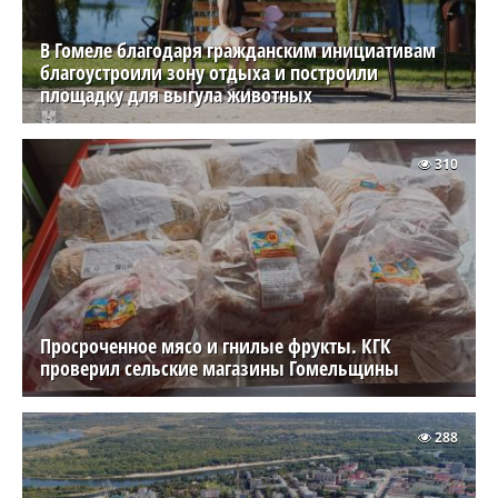
В Гомеле благодаря гражданским инициативам
благоустроили зону отдыха и построили
площадку для выгула животных
310
Просроченное мясо и гнилые фрукты. КГК
проверил сельские магазины Гомельщины
288