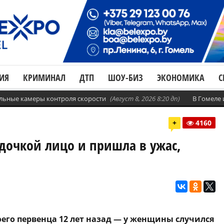
ИЯ
КРИМИНАЛ
ДТП
ШОУ-БИЗ
ЭКОНОМИКА
С
бильные камеры контроля скорости
(Август 8, 2026 8:20 дп)
В Гомеле
+
4160
 дочкой лицо и пришла в ужас,
оего первенца 12 лет назад — у женщины случился