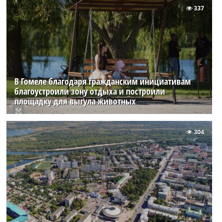
337
В Гомеле благодаря гражданским инициативам
благоустроили зону отдыха и построили
площадку для выгула животных
304