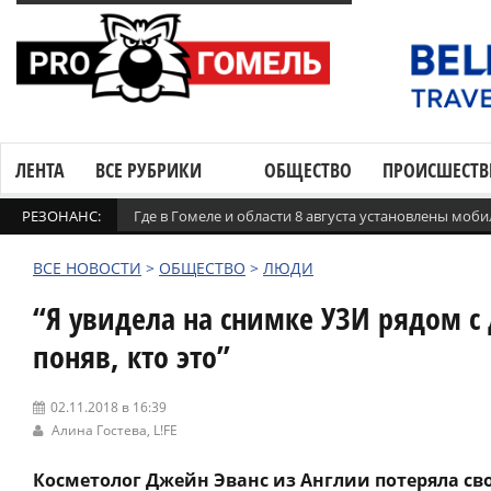
ЛЕНТА
ВСЕ РУБРИКИ
ОБЩЕСТВО
ПРОИСШЕСТВ
РЕЗОНАНС:
Где в Гомеле и области 8 августа установлены мо
ВСЕ НОВОСТИ
>
ОБЩЕСТВО
>
ЛЮДИ
“Я увидела на снимке УЗИ рядом с
поняв, кто это”
02.11.2018 в 16:39
Алина Гостева,
L!FE
Косметолог Джейн Эванс из Англии потеряла св