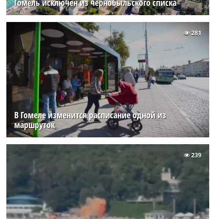
Гомель исключен из чернобыльского списка
281
В Гомеле изменится расписание одной из
маршруток
239