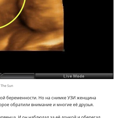
 The Sun
орой беременности. Но на снимке УЗИ женщина
орое обратили внимание и многие её друзья.
рвенца. И он наблюдал за её дочкой и оберегал