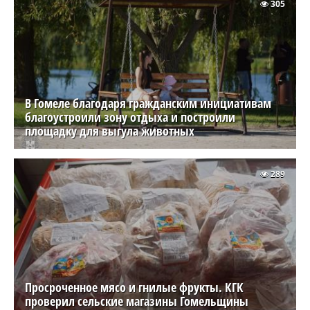
305
В Гомеле благодаря гражданским инициативам
благоустроили зону отдыха и построили
площадку для выгула животных
289
Просроченное мясо и гнилые фрукты. КГК
проверил сельские магазины Гомельщины