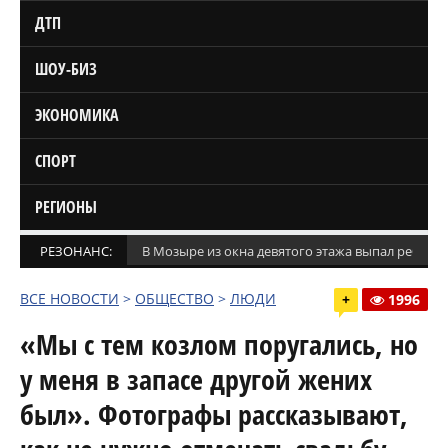
ДТП
ШОУ-БИЗ
ЭКОНОМИКА
СПОРТ
РЕГИОНЫ
РЕЗОНАНС:
В Мозыре из окна девятого этажа выпал ребено
ВСЕ НОВОСТИ
>
ОБЩЕСТВО
>
ЛЮДИ
+
1996
«Мы с тем козлом поругались, но
у меня в запасе другой жених
был». Фотографы рассказывают,