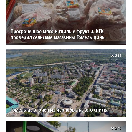
Просроченное мясо и гнилые фрукты. КГК
проверил сельские магазины Гомельщины
291
Гомель исключен из чернобыльского списка
270