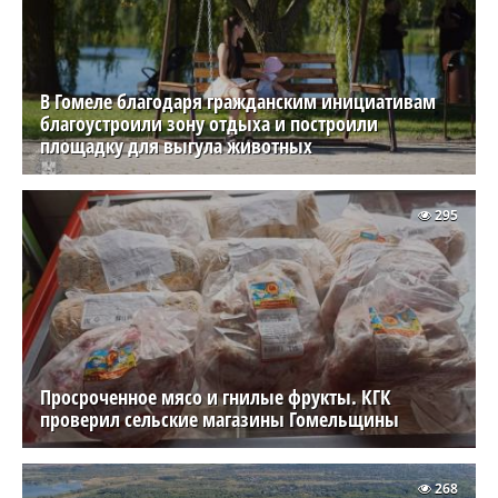
В Гомеле благодаря гражданским инициативам
благоустроили зону отдыха и построили
площадку для выгула животных
295
Просроченное мясо и гнилые фрукты. КГК
проверил сельские магазины Гомельщины
268